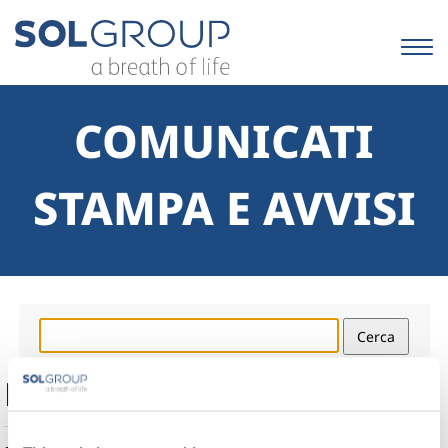
Salta
ai
contenuti.
|
Salta
alla
COMUNICATI
navigazione
STAMPA E AVVISI
Risultati