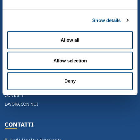
QUICK LINKS
HOME
Show details
CHI SIAMO
LE NOSTRE ATTIVITÀ
Allow all
SOSTENIBILITÀ
NEWS
LAVORARE NEL GRUPPO SOL
Allow selection
GOVERNANCE
INVESTITORI
Deny
IL GRUPPO SOL NEL MONDO
CONTATTI
LAVORA CON NOI
CONTATTI