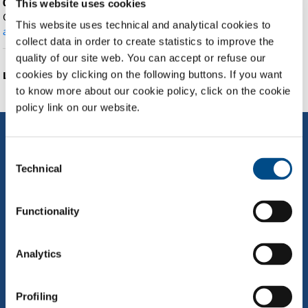
0
elementi soddisfano i criteri specificati
This website uses cookies
Ordina per
rilevanza
·
Data (prima i più recenti)
·
This website uses technical and analytical cookies to
alfabeticamente
collect data in order to create statistics to improve the
quality of our site web. You can accept or refuse our
cookies by clicking on the following buttons. If you want
La ricerca non ha prodotto risultati.
to know more about our cookie policy, click on the cookie
policy link on our website.
Consent
Technical
Selection
Functionality
Ottavo gruppo mondiale, sesto in Europa e maggiore operatore
italiano indipendente dalle grandi multinazionali del settore, il Gruppo
Analytics
SOL è proiettato verso il futuro ma con salde radici nel passato.
Profiling