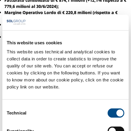
Fatturato consolidato di € 874,1 milioni (+12,1% rispetto a €
779,6 milioni al 30/6/2024);
Margine Operativo Lordo di € 220,8 milioni (rispetto a €
201,3 al 30/06/2024);
Risultato Operativo di € 134,9 milioni (rispetto a € 122,2
milioni al 30/06/2024);
Utile Netto di competenza di € 83,5 milioni (rispetto a €
This website uses cookies
74,9 milioni al 30/06/2024);
Da inizio anno finalizzate
5 acquisizioni
nelle diverse aree di
This website uses technical and analytical cookies to
business.
collect data in order to create statistics to improve the
quality of our site web. You can accept or refuse our
Sono questi, in sintesi, i principali risultati relativi al primo
semestre 2025 approvati oggi dal Consiglio di
cookies by clicking on the following buttons. If you want
Amministrazione di SOL S.p.A.
to know more about our cookie policy, click on the cookie
policy link on our website.
In un contesto in cui l’economia globale ha continuato a
fronteggiare una crescita moderata, un rallentamento degli
scambi internazionali e l’evoluzione incerta delle dinamiche
Consent
geopolitiche, il Gruppo SOL ha realizzato
un buon
Technical
Selection
andamento delle vendite
, che sono state pari a 874,1 milioni
di euro, in crescita del 12,1% rispetto al primo semestre 2024
(+11,0% a pari perimetro ed al netto dell’effetto cambi).
Il