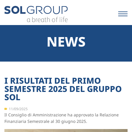
Salta
ai
contenuti.
|
Salta
alla
NEWS
navigazione
I RISULTATI DEL PRIMO
SEMESTRE 2025 DEL GRUPPO
SOL
11/09/2025
Il Consiglio di Amministrazione ha approvato la Relazione
Finanziaria Semestrale al 30 giugno 2025.